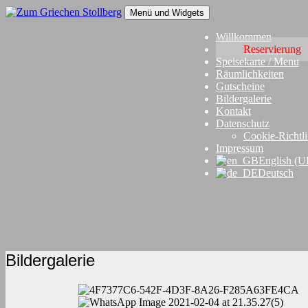
Springe
Menü und Widgets
zum
Inhalt
Zum Griechen Stollberg
Restaurant "Zum Griechen" in Stollberg
Willkommen
Reservierung
Speisekarte / Menu
Räumlichkeiten
Gutscheine
Bildergalerie
Kontakt
Datenschutz
Cookie-Richtli
Impressum
English (U
Deutsch
Bildergalerie