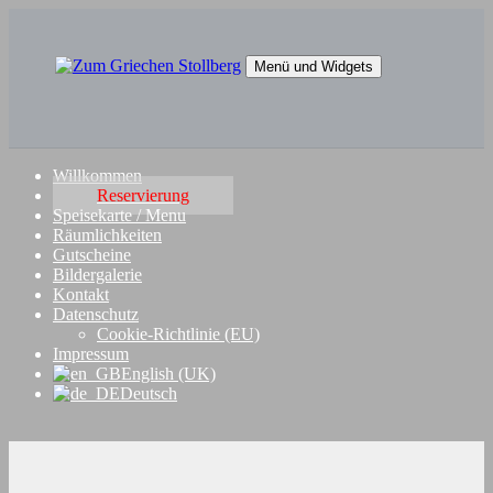
Springe
zum
Inhalt
Menü und Widgets
Zum Griechen Stollberg
Restaurant "Zum Griechen" in Stollberg
Willkommen
Reservierung
Speisekarte / Menu
Räumlichkeiten
Gutscheine
Bildergalerie
Kontakt
Datenschutz
Cookie-Richtlinie (EU)
Impressum
English (UK)
Deutsch