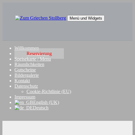
Springe
zum
Inhalt
Menü und Widgets
Zum Griechen Stollberg
Restaurant "Zum Griechen" in Stollberg
Willkommen
Reservierung
Speisekarte / Menu
Räumlichkeiten
Gutscheine
Bildergalerie
Kontakt
Datenschutz
Cookie-Richtlinie (EU)
Impressum
English (UK)
Deutsch