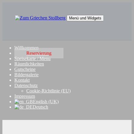
Springe
zum
Inhalt
Menü und Widgets
Zum Griechen Stollberg
Restaurant "Zum Griechen" in Stollberg
Willkommen
Reservierung
Speisekarte / Menu
Räumlichkeiten
Gutscheine
Bildergalerie
Kontakt
Datenschutz
Cookie-Richtlinie (EU)
Impressum
English (UK)
Deutsch