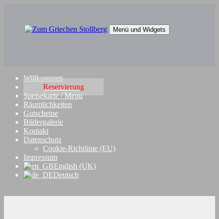
Springe
zum
Inhalt
Menü und Widgets
Zum Griechen Stollberg
Restaurant "Zum Griechen" in Stollberg
Willkommen
Reservierung
Speisekarte / Menu
Räumlichkeiten
Gutscheine
Bildergalerie
Kontakt
Datenschutz
Cookie-Richtlinie (EU)
Impressum
English (UK)
Deutsch