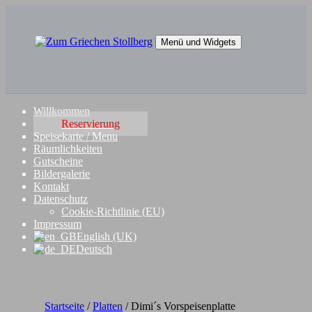
Springe
zum
Inhalt
Menü und Widgets
Zum Griechen Stollberg
Restaurant "Zum Griechen" in Stollberg
Willkommen
Reservierung
Speisekarte / Menu
Räumlichkeiten
Gutscheine
Bildergalerie
Kontakt
Datenschutz
Cookie-Richtlinie (EU)
Impressum
English (UK)
Deutsch
Startseite
/
Platten
/ Dimi´s Vorspeisenplatte