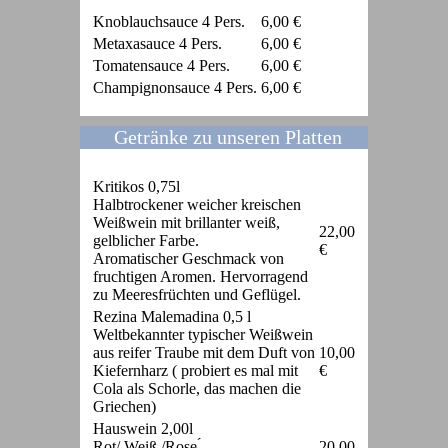
Knoblauchsauce 4 Pers.
6,00 €
Metaxasauce 4 Pers.
6,00 €
Tomatensauce 4 Pers.
6,00 €
Champignonsauce 4 Pers.
6,00 €
Getränke zu unseren Platten
Kritikos 0,75l
Halbtrockener weicher kreischen
Weißwein mit brillanter weiß,
22,00
gelblicher Farbe.
€
Aromatischer Geschmack von
fruchtigen Aromen. Hervorragend
zu Meeresfrüchten und Geflügel.
Rezina Malemadina 0,5 l
Weltbekannter typischer Weißwein
aus reifer Traube mit dem Duft von
10,00
Kiefernharz ( probiert es mal mit
€
Cola als Schorle, das machen die
Griechen)
Hauswein 2,00l
Rot/ Weiß /Rose ́
20,00