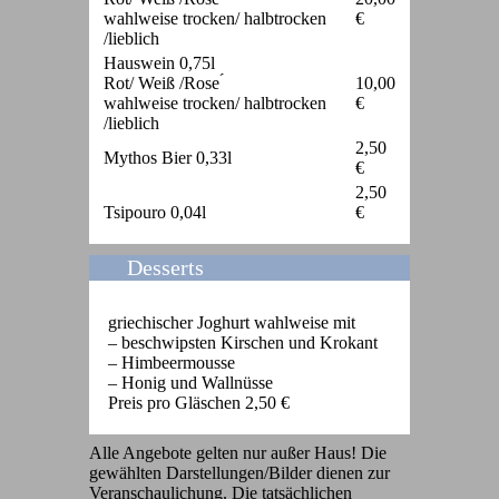
wahlweise trocken/ halbtrocken
€
/lieblich
Hauswein 0,75l
Rot/ Weiß /Rose ́
10,00
wahlweise trocken/ halbtrocken
€
/lieblich
2,50
Mythos Bier 0,33l
€
2,50
Tsipouro 0,04l
€
Desserts
griechischer Joghurt wahlweise mit
– beschwipsten Kirschen und Krokant
– Himbeermousse
– Honig und Wallnüsse
Preis pro Gläschen 2,50 €
Alle Angebote gelten nur außer Haus! Die
gewählten Darstellungen/Bilder dienen zur
Veranschaulichung. Die tatsächlichen