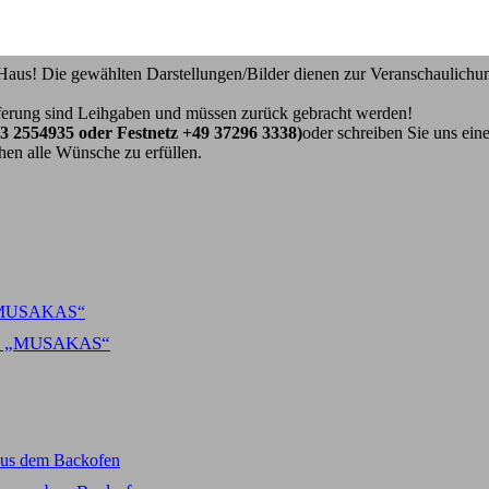
Haus! Die gewählten Darstellungen/Bilder dienen zur Veranschaulichun
ferung sind Leihgaben und müssen zurück gebracht werden!
3 2554935 oder Festnetz +49 37296 3338)
oder schreiben Sie uns ein
hen alle Wünsche zu erfüllen.
cht „MUSAKAS“