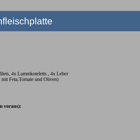
fleischplatte
ilets, 4x Lammkoteletts , 4x Leber
lt mit Feta,Tomate und Oliven)
m voraus):