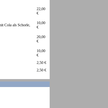
22,00
€
10,00
it Cola als Schorle,
€
20,00
€
10,00
€
2,50 €
2,50 €