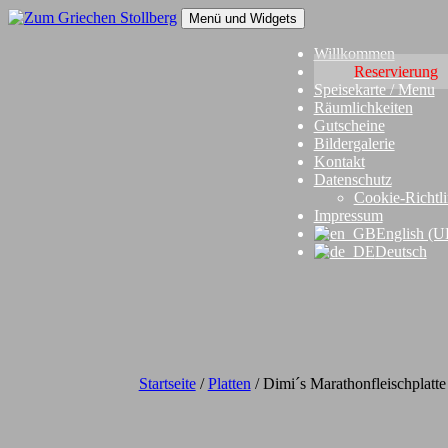
Springe
Menü und Widgets
zum
Inhalt
Zum Griechen Stollberg
Restaurant "Zum Griechen" in Stollberg
Willkommen
Reservierung
Speisekarte / Menu
Räumlichkeiten
Gutscheine
Bildergalerie
Kontakt
Datenschutz
Cookie-Richtli
Impressum
English (U
Deutsch
Startseite
/
Platten
/ Dimi´s Marathonfleischplatte