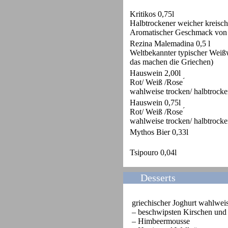
Kritikos 0,75l
Halbtrockener weicher kreisch
Aromatischer Geschmack von 
Rezina Malemadina 0,5 l
Weltbekannter typischer Weißwe
das machen die Griechen)
Hauswein 2,00l
Rot/ Weiß /Rose ́
wahlweise trocken/ halbtrocken
Hauswein 0,75l
Rot/ Weiß /Rose ́
wahlweise trocken/ halbtrocken
Mythos Bier 0,33l
Tsipouro 0,04l
Desserts
griechischer Joghurt wahlwei
– beschwipsten Kirschen und
– Himbeermousse